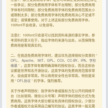
一些争议；部分免费商用字体有平台限制；部分免费商用
字体有时间限制；部分免费商用字体的免费商用范围太小
或限制太多；部分免费商用字体的免费商用决心不足或不
坚定；请慎重使用。对于上述这些部分免费商用字体，
100font不会收录，以免误导。
注意2：100font只收录可以找到资料来源的事实字体，参
考资料的意义在于，指出字体的来源与出处，从而保障免
费商用是客观真实的。
二、在挑选免费商用字体时，建议优先选择授权分类里的 “
OFL
、
Apache
、
MIT
、
GPL
、
CC0
、
CC-BY
、
IPA
、
字形
维基
” ，这类字体有着明确清晰的授权协议，而且这些协
议都是世界知名开源协议，这类字体的免费商用范围非常
大、自由度非常高，所以商用安全性也非常高，特别是采
用 “
OFL协议
” 的字体，强烈推荐。
关于作者声明授权：指字体作者或版权方在公开的网络平
台（比如官网、微信公众号等）声明字体的授权方式为免
费商用。这类字体大部分都没有具体的授权协议，少部分
作者或版权方会采用自己编写的协议。这类字体一般无需