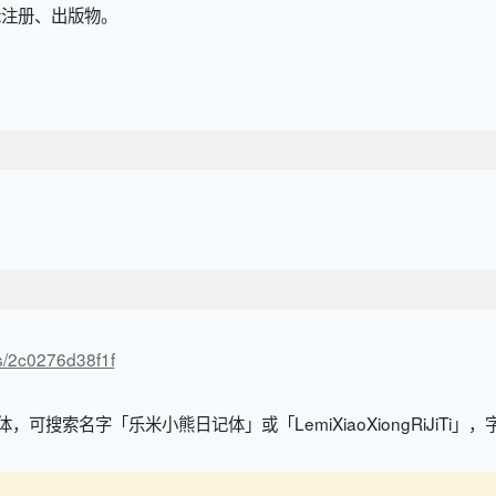
标注册、出版物。
/s/2c0276d38f1f
，可搜索名字「乐米小熊日记体」或「LemiXiaoXiongRiJiTi