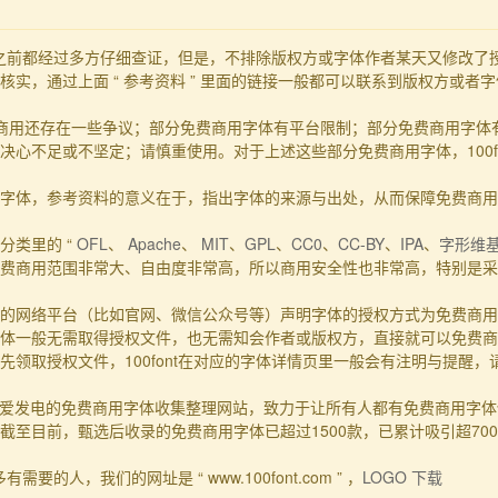
发布之前都经过多方仔细查证，但是，不排除版权方或字体作者某天又修改
实，通过上面 “ 参考资料 ” 里面的链接一般都可以联系到版权方或者
商用还存在一些争议；部分免费商用字体有平台限制；部分免费商用字体
心不足或不坚定；请慎重使用。对于上述这些部分免费商用字体，100f
的事实字体，参考资料的意义在于，指出字体的来源与出处，从而保障免费商
分类里的 “
OFL
、
Apache
、
MIT
、
GPL
、
CC0
、
CC-BY
、
IPA
、
字形维
费商用范围非常大、自由度非常高，所以商用安全性也非常高，特别是采用
的网络平台（比如官网、微信公众号等）声明字体的授权方式为免费商用
体一般无需取得授权文件，也无需知会作者或版权方，直接就可以免费商
领取授权文件，100font在对应的字体详情页里一般会有注明与提醒
一个主要靠爱发电的免费商用字体收集整理网站，致力于让所有人都有免费商用
至目前，甄选后收录的免费商用字体已超过1500款，已累计吸引超70
要的人，我们的网址是 “ www.100font.com ” ，
LOGO 下载