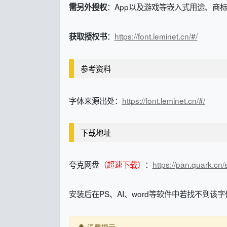
：App以及游戏等嵌入式用途、商
需另外授权
：
https://font.leminet.cn/#/
获取授权书
参考资料
字体来源出处：
https://font.leminet.cn/#/
下载地址
夸克网盘
（超速下载）
：
https://pan.quark.cn
安装后在PS、AI、word等软件中若找不到该字体