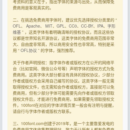
考资料的意义在于，指出字体的来源与出处，从而保障免
费商用是客观真实的。
二、在挑选免费商用字体时，建议优先选择授权分类里的 “
OFL
、
Apache
、
MIT
、
GPL
、
CC0
、
CC-BY
、
IPA
、
字形
维基
” ，这类字体有着明确清晰的授权协议，而且这些协
议都是世界知名开源协议，这类字体的免费商用范围非常
大、自由度非常高，所以商用安全性也非常高，特别是采
用 “
OFL协议
” 的字体，强烈推荐。
关于作者声明授权：指字体作者或版权方在公开的网络平
台（比如官网、微信公众号等）声明字体的授权方式为免
费商用。这类字体大部分都没有具体的授权协议，少部分
作者或版权方会采用自己编写的协议。这类字体一般无需
取得授权文件，也无需知会作者或版权方，直接就可以免
费商用，但有少部分字体可能需要先向作者或版权方领取
授权文件后，才能进行免费商用，如果需要先领取授权文
件，100font在对应的字体详情页里一般会有注明与提醒，
请自行与字体作者或版权方联系。
三、100font.com创建于2019年，是一个主要靠爱发电的
免费商用字体收集整理网站，致力于让所有人都有免费商