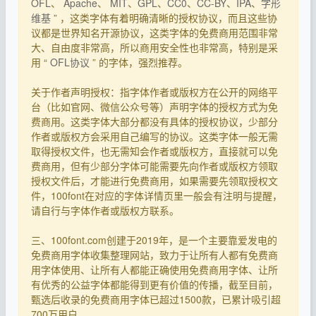
OFL
、
Apache
、
MIT
、
GPL
、
CC0
、
CC-BY
、
IPA
、
字形
维基
” ，这类字体有着明确清晰的授权协议，而且这些协
议都是世界知名开源协议，这类字体的免费商用范围非常
大、自由度非常高，所以商用安全性也非常高，特别是采
用 “
OFL协议
” 的字体，强烈推荐。
关于作者声明授权：指字体作者或版权方在公开的网络平
台（比如官网、微信公众号等）声明字体的授权方式为免
费商用。这类字体大部分都没有具体的授权协议，少部分
作者或版权方会采用自己编写的协议。这类字体一般无需
取得授权文件，也无需知会作者或版权方，直接就可以免
费商用，但有少部分字体可能需要先向作者或版权方领取
授权文件后，才能进行免费商用，如果需要先领取授权文
件，100font在对应的字体详情页里一般会有注明与提醒，
请自行与字体作者或版权方联系。
三、100font.com创建于2019年，是一个主要靠爱发电的
免费商用字体收集整理网站，致力于让所有人都有免费商
用字体使用、让所有人都能正确使用免费商用字体、让所
有优秀的公益字体都能得到更有价值的传播，截至目前，
甄选后收录的免费商用字体已超过1500款，已累计吸引超
700万用户。