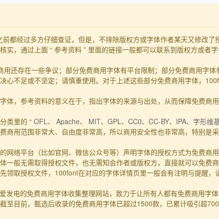
发布之前都经过多方仔细查证，但是，不排除版权方或字体作者某天又修改
实，通过上面 “ 参考资料 ” 里面的链接一般都可以联系到版权方或者
商用还存在一些争议；部分免费商用字体有平台限制；部分免费商用字体
心不足或不坚定；请慎重使用。对于上述这些部分免费商用字体，100f
的事实字体，参考资料的意义在于，指出字体的来源与出处，从而保障免费商
分类里的 “
OFL
、
Apache
、
MIT
、
GPL
、
CC0
、
CC-BY
、
IPA
、
字形维
费商用范围非常大、自由度非常高，所以商用安全性也非常高，特别是采用
的网络平台（比如官网、微信公众号等）声明字体的授权方式为免费商用
体一般无需取得授权文件，也无需知会作者或版权方，直接就可以免费商
领取授权文件，100font在对应的字体详情页里一般会有注明与提醒
一个主要靠爱发电的免费商用字体收集整理网站，致力于让所有人都有免费商用
至目前，甄选后收录的免费商用字体已超过1500款，已累计吸引超70