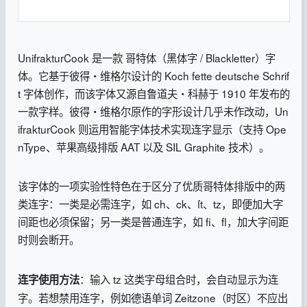
UnifrakturCook 是一款 哥特体（黑体字 / Blackletter）字
体。它基于彼得・维格尔设计的 Koch fette deutsche Schrif
t 字体创作，而该字体又源自鲁道夫・科赫于 1910 年发布的
一款字样。彼得・维格尔原作的字形设计几乎未作改动，Un
ifrakturCook 则运用智能字体技术实现连字显示（支持 Ope
nType、苹果高级排版 AAT 以及 SIL Graphite 技术）。
该字体的一项实验性特色在于区分了优质哥特体排版中的两
类连字：一类是必需连字，如 ch、ck、ſt、tz，即便加大字
间距也必须保留；另一类是普通连字，如 fi、fl，加大字间距
时则会断开。
：输入 tz 这类字母组合时，会自动显示为连
连字使用方法
字。若想禁用连字，例如德语单词 Zeitzone（时区）不应出