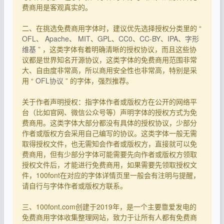
费商用是客观真实的。
二、在挑选免费商用字体时，建议优先选择授权分类里的 “
OFL
、
Apache
、
MIT
、
GPL
、
CC0
、
CC-BY
、
IPA
、
字形
维基
” ，这类字体有着明确清晰的授权协议，而且这些协
议都是世界知名开源协议，这类字体的免费商用范围非常
大、自由度非常高，所以商用安全性也非常高，特别是采
用 “
OFL协议
” 的字体，强烈推荐。
关于作者声明授权：指字体作者或版权方在公开的网络平
台（比如官网、微信公众号等）声明字体的授权方式为免
费商用。这类字体大部分都没有具体的授权协议，少部分
作者或版权方会采用自己编写的协议。这类字体一般无需
取得授权文件，也无需知会作者或版权方，直接就可以免
费商用，但有少部分字体可能需要先向作者或版权方领取
授权文件后，才能进行免费商用，如果需要先领取授权文
件，100font在对应的字体详情页里一般会有注明与提醒，
请自行与字体作者或版权方联系。
三、100font.com创建于2019年，是一个主要靠爱发电的
免费商用字体收集整理网站，致力于让所有人都有免费商