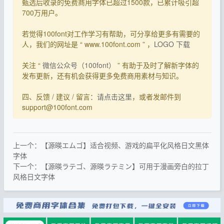
甄选后收录的免费商用字体已超过1500款，已累计吸引超
700万用户。
若觉得100font对工作学习有帮助，可分享给更多有需要的
人，我们的网址是 “ www.100font.com ” ，
LOGO 下载
关注 “
微信公众号（100font）
” 有助于及时了解新字体的
发布更新，还有机会获得更多免费商用素材与知识。
四、反馈 / 建议 / 留言：
请点击这里
，或者发邮件到
support@100font.com
上一个：【源暎エムゴ】适合视频、游戏的扁平化风格日文黑体
字体
下一个：【源暎ラテゴ、源暎ラテミン】可用于漫画旁白的拉丁
风格日文字体