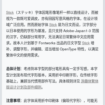
Stick
（ステッキ）字体因笔形像笔杆一样以直线设计，而被
视为一款既可爱调皮，亦有田园写意风格的字体，在设计领
域广泛应用。然而原始字体
Stick
是为日文而设，汉字部分
以日本使用的字形为基准，且只支持 Adobe-Japan1-3 范围
的汉字，仍缺部分常用字，无法满足日常繁体中文应用需
求。故本人计划基于 Fontworks 出品的日文字型
Stick
增
补、调整字形，并编辑、适当增加 OpenType 特性，以满足
繁体中文的使用需求。
：考虑到本字型的部分笔形具有一定手写感，本字
总体计划
型计划发布现代字形版本，采用折中印刷字形，在传统字形
基础上，兼顾当代惯用部件写法。具体规则详见
游趣体繁体
版设计计划及部件细则
。
：此字体采用折中印刷体（偏现代字形），可能无
注意事项