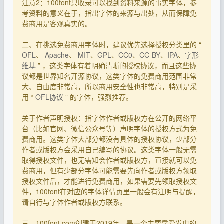
注意2：100font只收录可以找到资料来源的事实字体，参
考资料的意义在于，指出字体的来源与出处，从而保障免
费商用是客观真实的。
二、在挑选免费商用字体时，建议优先选择授权分类里的 “
OFL
、
Apache
、
MIT
、
GPL
、
CC0
、
CC-BY
、
IPA
、
字形
维基
” ，这类字体有着明确清晰的授权协议，而且这些协
议都是世界知名开源协议，这类字体的免费商用范围非常
大、自由度非常高，所以商用安全性也非常高，特别是采
用 “
OFL协议
” 的字体，强烈推荐。
关于作者声明授权：指字体作者或版权方在公开的网络平
台（比如官网、微信公众号等）声明字体的授权方式为免
费商用。这类字体大部分都没有具体的授权协议，少部分
作者或版权方会采用自己编写的协议。这类字体一般无需
取得授权文件，也无需知会作者或版权方，直接就可以免
费商用，但有少部分字体可能需要先向作者或版权方领取
授权文件后，才能进行免费商用，如果需要先领取授权文
件，100font在对应的字体详情页里一般会有注明与提醒，
请自行与字体作者或版权方联系。
三、100font.com创建于2019年，是一个主要靠爱发电的