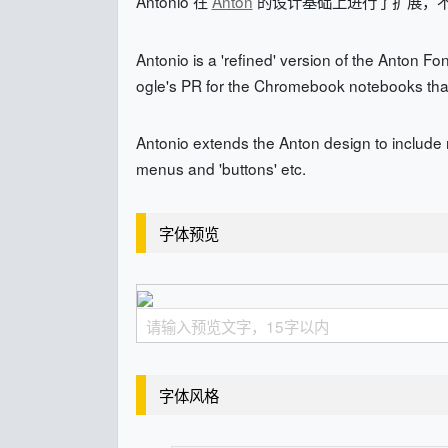
Antonio 在
Anton
的设计基础上进行了扩展，
Antonio is a 'refined' version of the Anton Fo
ogle's PR for the Chromebook notebooks that
Antonio extends the Anton design to include 
menus and 'buttons' etc.
字体预览
字体风格