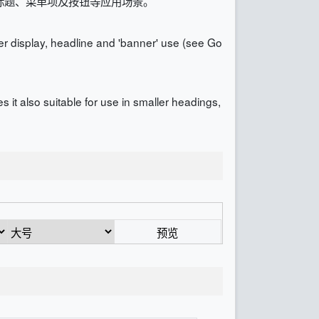
标题、菜单项及按钮等应用场景。
rger display, headline and 'banner' use (see Go
it also suitable for use in smaller headings,
预览