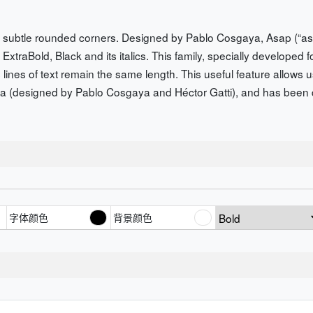
h subtle rounded corners. Designed by Pablo Cosgaya, Asap (“as s
xtraBold, Black and its italics. This family, specially developed 
 lines of text remain the same length. This useful feature allows 
ha (designed by Pablo Cosgaya and Héctor Gatti), and has been d
字体颜色
背景颜色