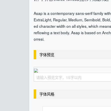
Asap is a contemporary sans-serif family wit
ExtraLight, Regular, Medium, Semibold, Bold, E
ed character width on all styles, which means
reflowing a text body. Asap is based on Anc
orresi.
字体预览
字体风格