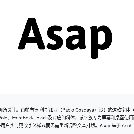
计。由帕布罗·科斯加亚（Pablo Cosgaya）设计的这款字体（名称
emibold、Bold、ExtraBold、Black及对应的斜体。该字族专为
改字体样式而无需重新调整文本排版。Asap 基于 Ancha 字体（由Pa