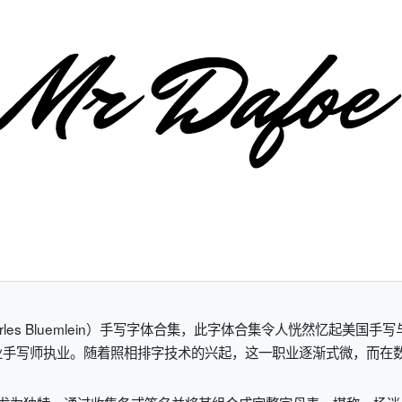
harles Bluemlein）手写字体合集，此字体合集令人恍然忆起美
业手写师执业。随着照相排字技术的兴起，这一职业逐渐式微，而在