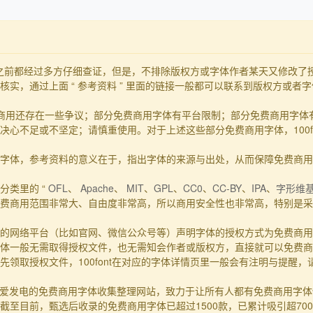
发布之前都经过多方仔细查证，但是，不排除版权方或字体作者某天又修改
实，通过上面 “ 参考资料 ” 里面的链接一般都可以联系到版权方或者
商用还存在一些争议；部分免费商用字体有平台限制；部分免费商用字体
心不足或不坚定；请慎重使用。对于上述这些部分免费商用字体，100f
的事实字体，参考资料的意义在于，指出字体的来源与出处，从而保障免费商
分类里的 “
OFL
、
Apache
、
MIT
、
GPL
、
CC0
、
CC-BY
、
IPA
、
字形维
费商用范围非常大、自由度非常高，所以商用安全性也非常高，特别是采用
的网络平台（比如官网、微信公众号等）声明字体的授权方式为免费商用
体一般无需取得授权文件，也无需知会作者或版权方，直接就可以免费商
领取授权文件，100font在对应的字体详情页里一般会有注明与提醒
一个主要靠爱发电的免费商用字体收集整理网站，致力于让所有人都有免费商用
至目前，甄选后收录的免费商用字体已超过1500款，已累计吸引超70