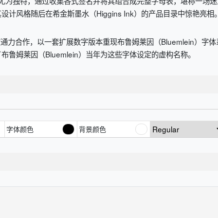
作方式尤为独特，通过收集各式签名并将其组合成完整字母表，堪称一
风格随后在希金斯墨水（Higgins Ink）的产品目录中惊艳亮相
pos 字体工作室通力合作，以一套扩展数字版本重现布鲁姆莱因（Blueml
鲁姆莱因（Bluemlein）当年为这些字体设定的虚构名称。
字体颜色
背景颜色