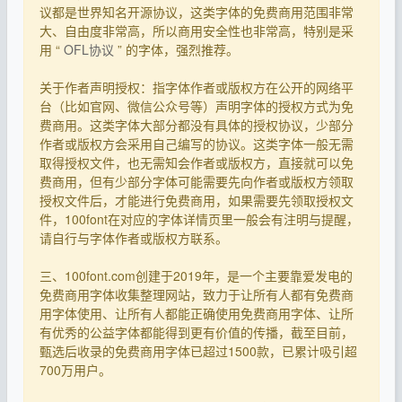
议都是世界知名开源协议，这类字体的免费商用范围非常
大、自由度非常高，所以商用安全性也非常高，特别是采
用 “
OFL协议
” 的字体，强烈推荐。
关于作者声明授权：指字体作者或版权方在公开的网络平
台（比如官网、微信公众号等）声明字体的授权方式为免
费商用。这类字体大部分都没有具体的授权协议，少部分
作者或版权方会采用自己编写的协议。这类字体一般无需
取得授权文件，也无需知会作者或版权方，直接就可以免
费商用，但有少部分字体可能需要先向作者或版权方领取
授权文件后，才能进行免费商用，如果需要先领取授权文
件，100font在对应的字体详情页里一般会有注明与提醒，
请自行与字体作者或版权方联系。
三、100font.com创建于2019年，是一个主要靠爱发电的
免费商用字体收集整理网站，致力于让所有人都有免费商
用字体使用、让所有人都能正确使用免费商用字体、让所
有优秀的公益字体都能得到更有价值的传播，截至目前，
甄选后收录的免费商用字体已超过1500款，已累计吸引超
700万用户。