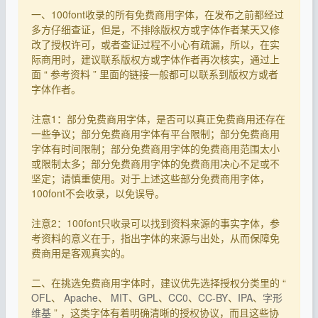
一、100font收录的所有免费商用字体，在发布之前都经过
多方仔细查证，但是，不排除版权方或字体作者某天又修
改了授权许可，或者查证过程不小心有疏漏，所以，在实
际商用时，建议联系版权方或字体作者再次核实，通过上
面 “ 参考资料 ” 里面的链接一般都可以联系到版权方或者
字体作者。
注意1：部分免费商用字体，是否可以真正免费商用还存在
一些争议；部分免费商用字体有平台限制；部分免费商用
字体有时间限制；部分免费商用字体的免费商用范围太小
或限制太多；部分免费商用字体的免费商用决心不足或不
坚定；请慎重使用。对于上述这些部分免费商用字体，
100font不会收录，以免误导。
注意2：100font只收录可以找到资料来源的事实字体，参
考资料的意义在于，指出字体的来源与出处，从而保障免
费商用是客观真实的。
二、在挑选免费商用字体时，建议优先选择授权分类里的 “
OFL
、
Apache
、
MIT
、
GPL
、
CC0
、
CC-BY
、
IPA
、
字形
维基
” ，这类字体有着明确清晰的授权协议，而且这些协