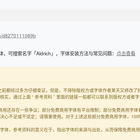
n/s/d8270111089b
体，可搜索名字「Aldrich」，字体安装方法与常见问题：
点击查看
发布之前都经过多方仔细查证，但是，不排除版权方或字体作者某天又修改
实，通过上面 “ 参考资料 ” 里面的链接一般都可以联系到版权方或者
商用还存在一些争议；部分免费商用字体有平台限制；部分免费商用字体
心不足或不坚定；请慎重使用。对于上述这些部分免费商用字体，100f
的事实字体，参考资料的意义在于，指出字体的来源与出处，从而保障免费商