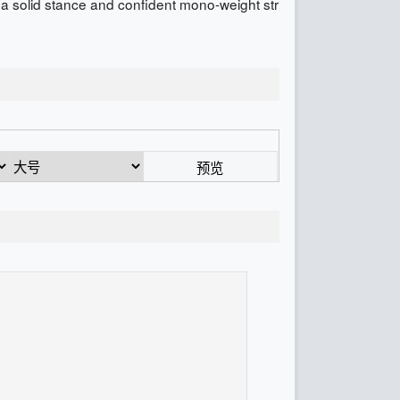
h a solid stance and confident mono-weight str
预览