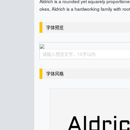
Aldrich is a rounded yet squarely proportioned
okes, Aldrich is a hardworking family with roo
字体预览
字体风格