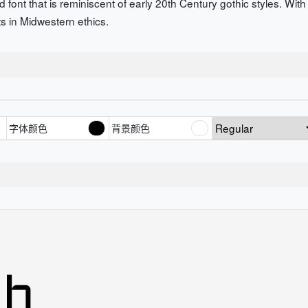
 font that is reminiscent of early 20th Century gothic styles. Wit
ts in Midwestern ethics.
字体颜色
背景颜色