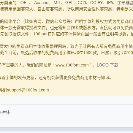
分类里的 “
OFL
、
Apache
、
MIT
、
GPL
、
CC0
、
CC-BY
、
IPA
、
字形维
费商用范围非常大、自由度非常高，所以商用安全性也非常高，特别是采用
的网络平台（比如官网、微信公众号等）声明字体的授权方式为免费商用
体一般无需取得授权文件，也无需知会作者或版权方，直接就可以免费商
领取授权文件，100font在对应的字体详情页里一般会有注明与提醒
一个主要靠爱发电的免费商用字体收集整理网站，致力于让所有人都有免费商用
至目前，甄选后收录的免费商用字体已超过1500款，已累计吸引超70
要的人，我们的网址是 “ www.100font.com ” ，
LOGO 下载
了解新字体的发布更新，还有机会获得更多免费商用素材与知识。
upport@100font.com
尚字体