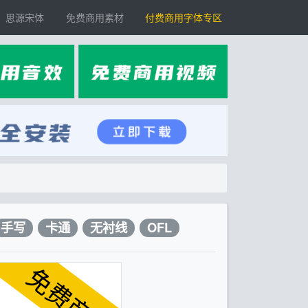
思源宋体
免费商用素材
付费商用字体专区
手写
卡通
无衬线
OFL