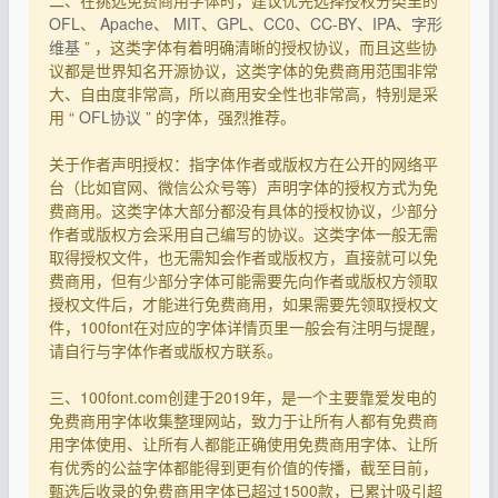
OFL
、
Apache
、
MIT
、
GPL
、
CC0
、
CC-BY
、
IPA
、
字形
维基
” ，这类字体有着明确清晰的授权协议，而且这些协
议都是世界知名开源协议，这类字体的免费商用范围非常
大、自由度非常高，所以商用安全性也非常高，特别是采
用 “
OFL协议
” 的字体，强烈推荐。
关于作者声明授权：指字体作者或版权方在公开的网络平
台（比如官网、微信公众号等）声明字体的授权方式为免
费商用。这类字体大部分都没有具体的授权协议，少部分
作者或版权方会采用自己编写的协议。这类字体一般无需
取得授权文件，也无需知会作者或版权方，直接就可以免
费商用，但有少部分字体可能需要先向作者或版权方领取
授权文件后，才能进行免费商用，如果需要先领取授权文
件，100font在对应的字体详情页里一般会有注明与提醒，
请自行与字体作者或版权方联系。
三、100font.com创建于2019年，是一个主要靠爱发电的
免费商用字体收集整理网站，致力于让所有人都有免费商
用字体使用、让所有人都能正确使用免费商用字体、让所
有优秀的公益字体都能得到更有价值的传播，截至目前，
甄选后收录的免费商用字体已超过1500款，已累计吸引超