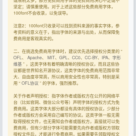
坚定；请慎重使用。对于上述这些部分免费商用字体，
100font不会收录，以免误导。
注意2：100font只收录可以找到资料来源的事实字体，参
考资料的意义在于，指出字体的来源与出处，从而保障免
费商用是客观真实的。
二、在挑选免费商用字体时，建议优先选择授权分类里的 “
OFL
、
Apache
、
MIT
、
GPL
、
CC0
、
CC-BY
、
IPA
、
字形
维基
” ，这类字体有着明确清晰的授权协议，而且这些协
议都是世界知名开源协议，这类字体的免费商用范围非常
大、自由度非常高，所以商用安全性也非常高，特别是采
用 “
OFL协议
” 的字体，强烈推荐。
关于作者声明授权：指字体作者或版权方在公开的网络平
台（比如官网、微信公众号等）声明字体的授权方式为免
费商用。这类字体大部分都没有具体的授权协议，少部分
作者或版权方会采用自己编写的协议。这类字体一般无需
取得授权文件，也无需知会作者或版权方，直接就可以免
费商用，但有少部分字体可能需要先向作者或版权方领取
授权文件后，才能进行免费商用，如果需要先领取授权文