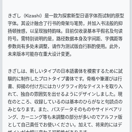
きざし（Kizashi）是一款为探索新型日语字体而试制的原型
字体。其设计融合了行书的骨架与笔势，并加入书法般的抑
扬顿挫感，以呈现独特韵味。目前仅收录基本平假名及句读
符号。需特别说明的是，路径数据本身及字间距、字偶距等
参数尚有多处未调整，请作为测试版自行斟酌使用。此外，
未来版本可能存在重大设计变更。
きざしは、新しいタイプの日本語書体を模索するために試
験的に制作したプロトタイプ書体です。骨格や筆運びは行
書、抑揚の付け方にはカリグラフィ的なテイストを取り入
れて、独自の雰囲気を出せるようにデザインしました。現
在のところ、収録しているのは基本のひらがなと句読点の
みとなります。また、パスデータそのものやサイドベアリ
ング、カーニング等も未調整の部分が多いのでアルファ版
として自己責任でお使いください。加えて、将来的にはデ
ザインが大幅に変わる可能性があります。