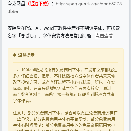
夸克网盘
（超速下载）
：
https://pan.quark.cn/s/dbdb5273
3b8e
安装后在PS、AI、word等软件中若找不到该字体，可搜索
名字「きざし」，字体安装方法与常见问题：
点击查看
温馨提示
一、100font收录的所有免费商用字体，在发布之前都经过
多方仔细查证，但是，不排除版权方或字体作者某天又修
改了授权许可，或者查证过程不小心有疏漏，所以，在实
际商用时，建议联系版权方或字体作者再次核实，通过上
面 “ 参考资料 ” 里面的链接一般都可以联系到版权方或者
字体作者。
注意1：部分免费商用字体，是否可以真正免费商用还存在
一些争议；部分免费商用字体有平台限制；部分免费商用
字体有时间限制；部分免费商用字体的免费商用范围太小
或限制太多；部分免费商用字体的免费商用决心不足或不