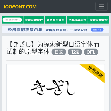
【きざし】为探索新型日语字体而
试制的原型字体
日文
书法
OFL