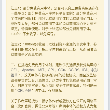
注意1：部分免费商用字体，是否可以真正免费商用还存在
一些争议；部分免费商用字体有平台限制；部分免费商用
字体有时间限制；部分免费商用字体的免费商用范围太小
或限制太多；部分免费商用字体的免费商用决心不足或不
坚定；请慎重使用。对于上述这些部分免费商用字体，
100font不会收录，以免误导。
注意2：100font只收录可以找到资料来源的事实字体，参
考资料的意义在于，指出字体的来源与出处，从而保障免
费商用是客观真实的。
二、在挑选免费商用字体时，建议优先选择授权分类里的 “
OFL
、
Apache
、
MIT
、
GPL
、
CC0
、
CC-BY
、
IPA
、
字形
维基
” ，这类字体有着明确清晰的授权协议，而且这些协
议都是世界知名开源协议，这类字体的免费商用范围非常
大、自由度非常高，所以商用安全性也非常高，特别是采
用 “
OFL协议
” 的字体，强烈推荐。
关于作者声明授权：指字体作者或版权方在公开的网络平
台（比如官网、微信公众号等）声明字体的授权方式为免