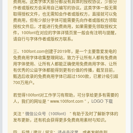
费商用。这类字体大部分都没有具体的授权协议，少部分
作者或版权方会采用自己编写的协议。这类字体一般无需
取得授权文件，也无需知会作者或版权方，直接就可以免
费商用，但有少部分字体可能需要先向作者或版权方领取
授权文件后，才能进行免费商用，如果需要先领取授权文
件，100font在对应的字体详情页里一般会有注明与提醒，
请自行与字体作者或版权方联系。
三、100font.com创建于2019年，是一个主要靠爱发电的
免费商用字体收集整理网站，致力于让所有人都有免费商
用字体使用、让所有人都能正确使用免费商用字体、让所
有优秀的公益字体都能得到更有价值的传播，截至目前，
甄选后收录的免费商用字体已超过1500款，已累计吸引超
700万用户。
若觉得100font对工作学习有帮助，可分享给更多有需要的
人，我们的网址是 “ www.100font.com ” ，
LOGO 下载
关注 “
微信公众号（100font）
” 有助于及时了解新字体的
发布更新，还有机会获得更多免费商用素材与知识。
四、反馈 / 建议 / 留言：
请点击这里
，或者发邮件到