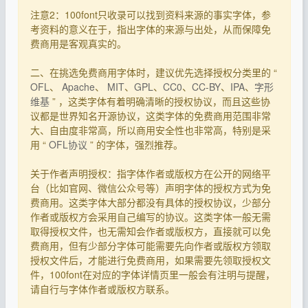
注意2：100font只收录可以找到资料来源的事实字体，参
考资料的意义在于，指出字体的来源与出处，从而保障免
费商用是客观真实的。
二、在挑选免费商用字体时，建议优先选择授权分类里的 “
OFL
、
Apache
、
MIT
、
GPL
、
CC0
、
CC-BY
、
IPA
、
字形
维基
” ，这类字体有着明确清晰的授权协议，而且这些协
议都是世界知名开源协议，这类字体的免费商用范围非常
大、自由度非常高，所以商用安全性也非常高，特别是采
用 “
OFL协议
” 的字体，强烈推荐。
关于作者声明授权：指字体作者或版权方在公开的网络平
台（比如官网、微信公众号等）声明字体的授权方式为免
费商用。这类字体大部分都没有具体的授权协议，少部分
作者或版权方会采用自己编写的协议。这类字体一般无需
取得授权文件，也无需知会作者或版权方，直接就可以免
费商用，但有少部分字体可能需要先向作者或版权方领取
授权文件后，才能进行免费商用，如果需要先领取授权文
件，100font在对应的字体详情页里一般会有注明与提醒，
请自行与字体作者或版权方联系。