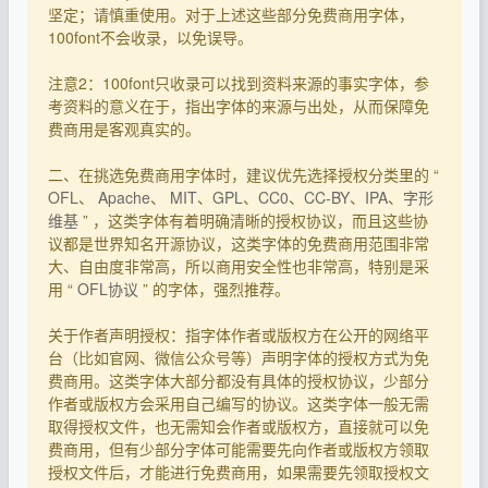
坚定；请慎重使用。对于上述这些部分免费商用字体，
100font不会收录，以免误导。
注意2：100font只收录可以找到资料来源的事实字体，参
考资料的意义在于，指出字体的来源与出处，从而保障免
费商用是客观真实的。
二、在挑选免费商用字体时，建议优先选择授权分类里的 “
OFL
、
Apache
、
MIT
、
GPL
、
CC0
、
CC-BY
、
IPA
、
字形
维基
” ，这类字体有着明确清晰的授权协议，而且这些协
议都是世界知名开源协议，这类字体的免费商用范围非常
大、自由度非常高，所以商用安全性也非常高，特别是采
用 “
OFL协议
” 的字体，强烈推荐。
关于作者声明授权：指字体作者或版权方在公开的网络平
台（比如官网、微信公众号等）声明字体的授权方式为免
费商用。这类字体大部分都没有具体的授权协议，少部分
作者或版权方会采用自己编写的协议。这类字体一般无需
取得授权文件，也无需知会作者或版权方，直接就可以免
费商用，但有少部分字体可能需要先向作者或版权方领取
授权文件后，才能进行免费商用，如果需要先领取授权文