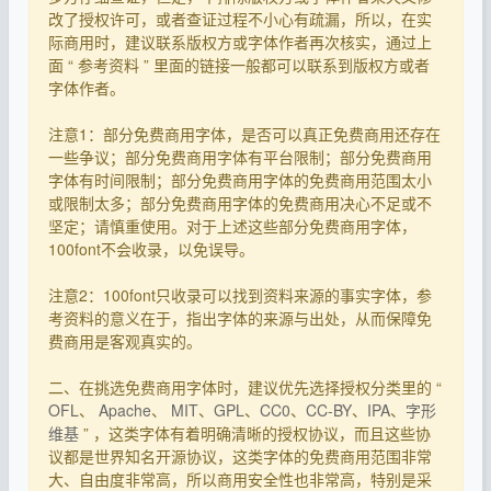
改了授权许可，或者查证过程不小心有疏漏，所以，在实
际商用时，建议联系版权方或字体作者再次核实，通过上
面 “ 参考资料 ” 里面的链接一般都可以联系到版权方或者
字体作者。
注意1：部分免费商用字体，是否可以真正免费商用还存在
一些争议；部分免费商用字体有平台限制；部分免费商用
字体有时间限制；部分免费商用字体的免费商用范围太小
或限制太多；部分免费商用字体的免费商用决心不足或不
坚定；请慎重使用。对于上述这些部分免费商用字体，
100font不会收录，以免误导。
注意2：100font只收录可以找到资料来源的事实字体，参
考资料的意义在于，指出字体的来源与出处，从而保障免
费商用是客观真实的。
二、在挑选免费商用字体时，建议优先选择授权分类里的 “
OFL
、
Apache
、
MIT
、
GPL
、
CC0
、
CC-BY
、
IPA
、
字形
维基
” ，这类字体有着明确清晰的授权协议，而且这些协
议都是世界知名开源协议，这类字体的免费商用范围非常
大、自由度非常高，所以商用安全性也非常高，特别是采