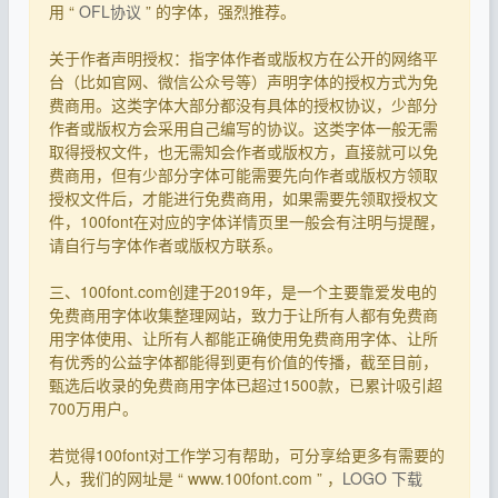
用 “
OFL协议
” 的字体，强烈推荐。
关于作者声明授权：指字体作者或版权方在公开的网络平
台（比如官网、微信公众号等）声明字体的授权方式为免
费商用。这类字体大部分都没有具体的授权协议，少部分
作者或版权方会采用自己编写的协议。这类字体一般无需
取得授权文件，也无需知会作者或版权方，直接就可以免
费商用，但有少部分字体可能需要先向作者或版权方领取
授权文件后，才能进行免费商用，如果需要先领取授权文
件，100font在对应的字体详情页里一般会有注明与提醒，
请自行与字体作者或版权方联系。
三、100font.com创建于2019年，是一个主要靠爱发电的
免费商用字体收集整理网站，致力于让所有人都有免费商
用字体使用、让所有人都能正确使用免费商用字体、让所
有优秀的公益字体都能得到更有价值的传播，截至目前，
甄选后收录的免费商用字体已超过1500款，已累计吸引超
700万用户。
若觉得100font对工作学习有帮助，可分享给更多有需要的
人，我们的网址是 “ www.100font.com ” ，
LOGO 下载