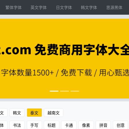
繁体字体
英文字体
日文字体
韩文字体
思源黑体
文
韩文
泰文
越南文
体
书法
手写
标题
卡通
像素
拼音
创意