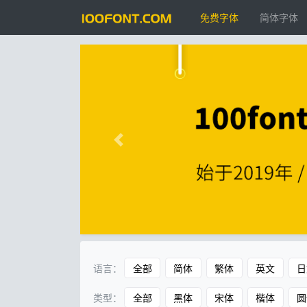
免费字体
简体字体
语言：
全部
简体
繁体
英文
日
类型：
全部
黑体
宋体
楷体
圆