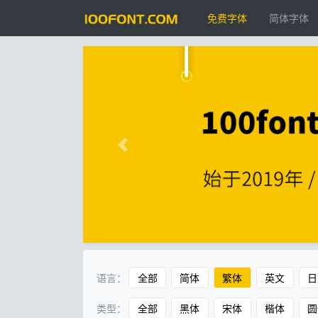
免费字体
简体字体
语言：
全部
简体
繁体
英文
日
类型：
全部
黑体
宋体
楷体
圆