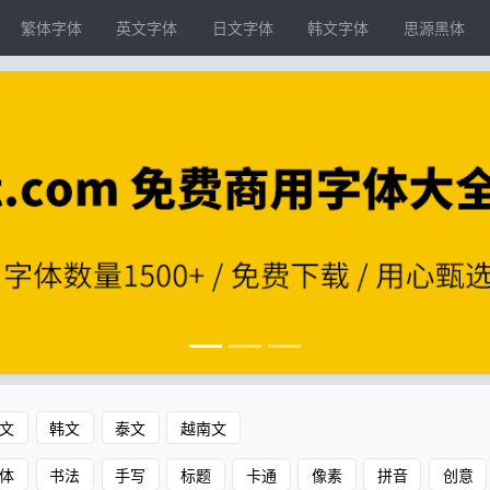
繁体字体
英文字体
日文字体
韩文字体
思源黑体
文
韩文
泰文
越南文
体
书法
手写
标题
卡通
像素
拼音
创意