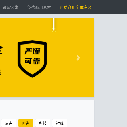
思源宋体
免费商用素材
付费商用字体专区
复古
时尚
科技
衬线