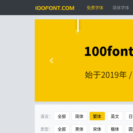
免费字体
简体字体
语言：
全部
简体
繁体
英文
日
类型：
全部
黑体
宋体
楷体
圆