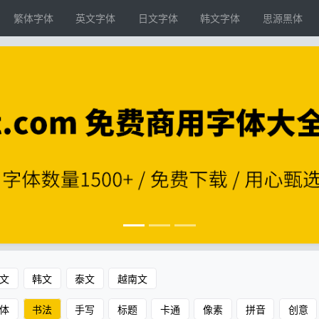
繁体字体
英文字体
日文字体
韩文字体
思源黑体
文
韩文
泰文
越南文
体
书法
手写
标题
卡通
像素
拼音
创意