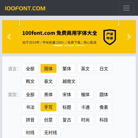
语言：
全部
简体
繁体
英文
日文
韩文
泰文
越南文
类型：
全部
黑体
宋体
楷体
圆体
书法
手写
标题
卡通
像素
拼音
创意
复古
时尚
科技
衬线
无衬线