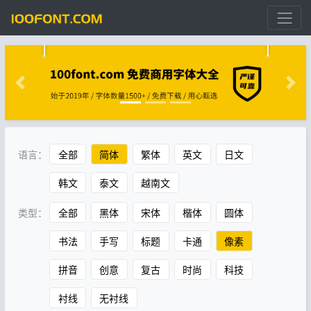
语言：
全部
简体
繁体
英文
日文
韩文
泰文
越南文
类型：
全部
黑体
宋体
楷体
圆体
书法
手写
标题
卡通
像素
拼音
创意
复古
时尚
科技
衬线
无衬线