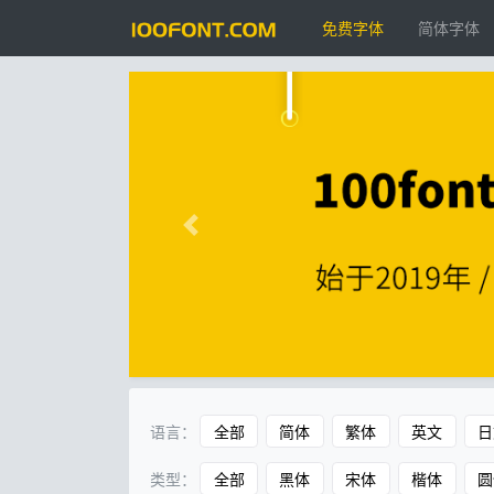
免费字体
简体字体
语言：
全部
简体
繁体
英文
日
类型：
全部
黑体
宋体
楷体
圆