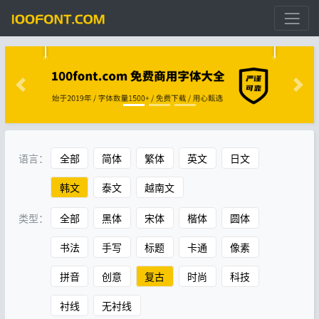
语言：
全部
简体
繁体
英文
日文
韩文
泰文
越南文
类型：
全部
黑体
宋体
楷体
圆体
书法
手写
标题
卡通
像素
拼音
创意
复古
时尚
科技
衬线
无衬线