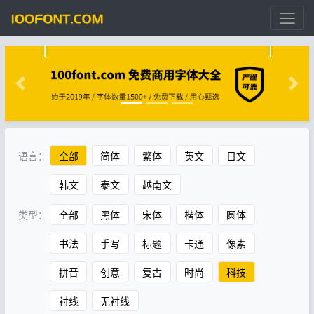
语言：
全部
简体
繁体
英文
日文
韩文
泰文
越南文
类型：
全部
黑体
宋体
楷体
圆体
书法
手写
标题
卡通
像素
拼音
创意
复古
时尚
科技
衬线
无衬线