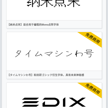
复古
科技
无衬线
作者声明
【纳米点宋】适合用于编程的Mono点阵字体
简体
繁体
宋体
像素
科技
作者声明
【タイムマシンわ号】和田研ゴシック衍生字体，具有未来神秘感
繁体
日文
科技
作者声明