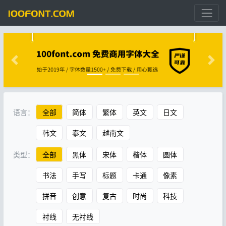
语言：
全部
简体
繁体
英文
日文
韩文
泰文
越南文
类型：
全部
黑体
宋体
楷体
圆体
书法
手写
标题
卡通
像素
拼音
创意
复古
时尚
科技
衬线
无衬线